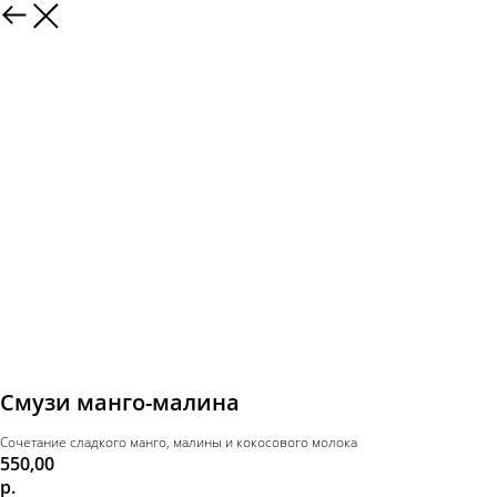
Смузи манго-малина
Сочетание сладкого манго, малины и кокосового молока
550,00
р.