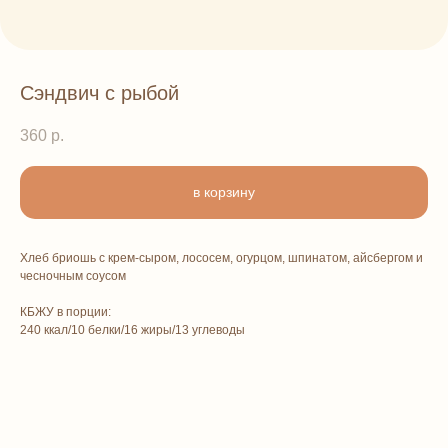
Сэндвич с рыбой
360
р.
в корзину
Хлеб бриошь с крем-сыром, лососем, огурцом, шпинатом, айсбергом и
чесночным соусом
КБЖУ в порции:
240 ккал/10 белки/16 жиры/13 углеводы