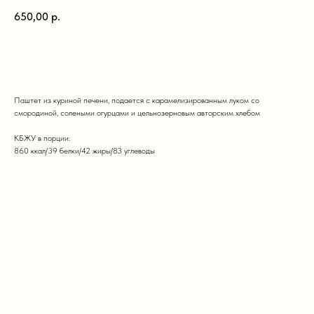
650,00
р.
в корзину
Паштет из куриной печени, подается с карамелизированным луком со
смородиной, солеными огурцами и цельнозерновым авторским хлебом
КБЖУ в порции:
860 ккал/39 белки/42 жиры/83 углеводы