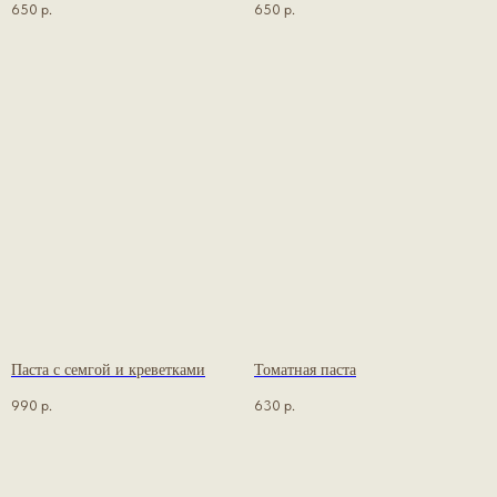
650
р.
650
р.
Паста с семгой и креветками
Томатная паста
990
р.
630
р.