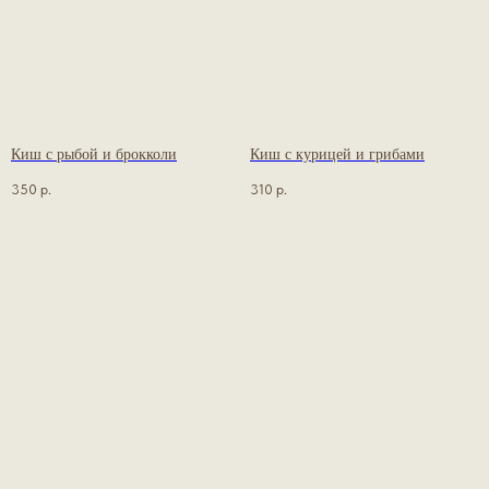
Киш с рыбой и брокколи
Киш с курицей и грибами
350
р.
310
р.