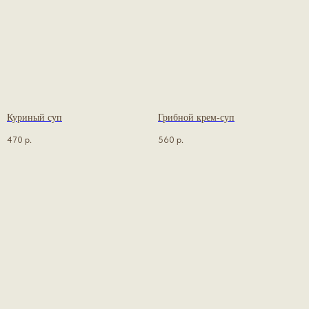
Куриный суп
Грибной крем-суп
470
р.
560
р.