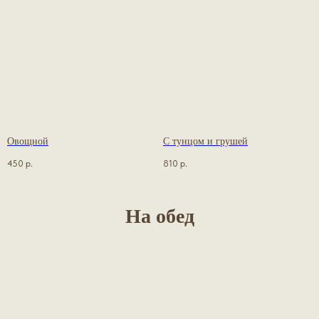
Овощной
С тунцом и грушей
450
р.
810
р.
На обед