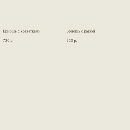
Бриошь с креветками
Бриошь с рыбой
720
р.
750
р.