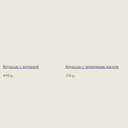
Круассан с ветчиной
Круассан с черничным маслом
490
р.
310
р.