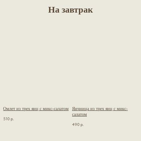
На завтрак
Омлет из трех яиц с микс-салатом
Яичница из трех яиц с микс-
салатом
510
р.
490
р.