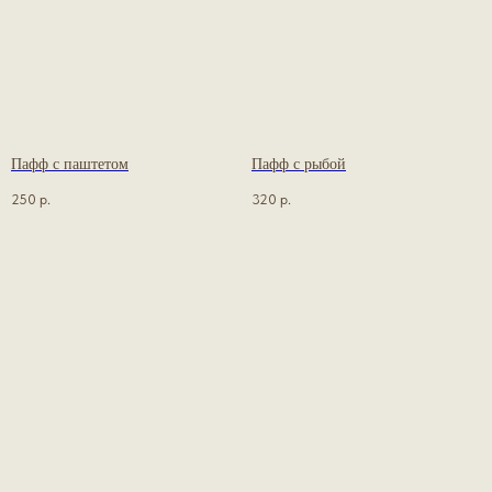
Пафф с паштетом
Пафф с рыбой
250
р.
320
р.