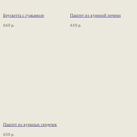
Брускетта с гуакамоле
Паштет из куриной печени
660
р.
650
р.
Паштет из куриных сердечек
650
р.