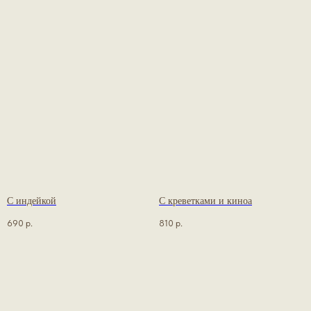
С индейкой
С креветками и киноа
690
р.
810
р.