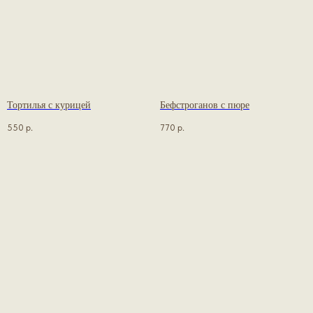
Тортилья с курицей
Бефстроганов с пюре
550
р.
770
р.