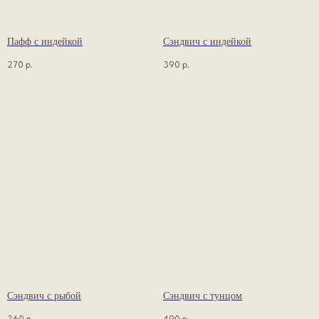
Пафф с индейкой
Сэндвич с индейкой
270
р.
390
р.
Сэндвич с рыбой
Сэндвич с тунцом
360
р.
490
р.