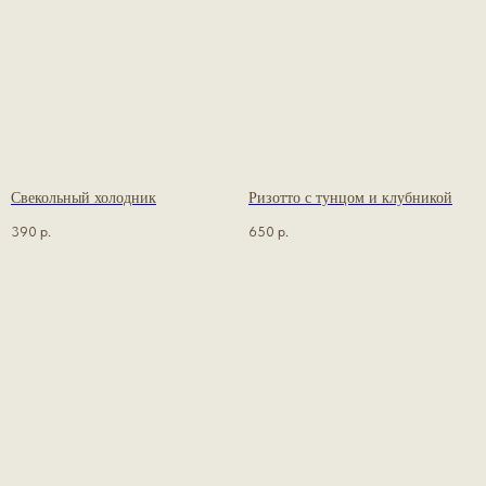
Свекольный холодник
Ризотто с тунцом и клубникой
390
р.
650
р.