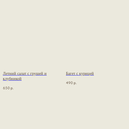
Летний салат с грушей и
Багет с курицей
клубникой
490
р.
650
р.