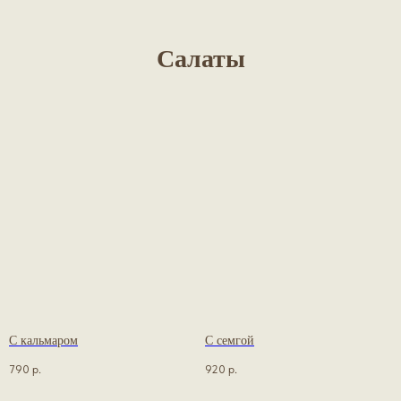
Салаты
С кальмаром
С семгой
790
р.
920
р.