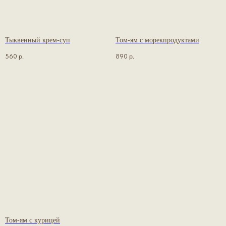
Тыквенный крем-суп
Том-ям с морекпродуктами
560
р.
890
р.
Том-ям с курицей