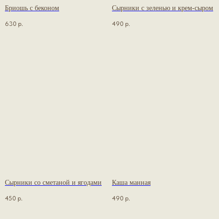
Бриошь с беконом
Сырники с зеленью и крем-сыром
630
р.
490
р.
Сырники со сметаной и ягодами
Каша манная
450
р.
490
р.