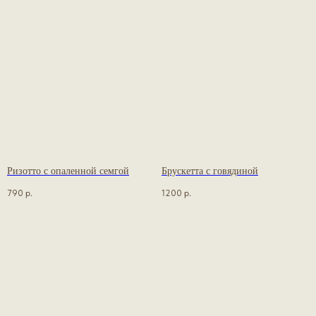
Ризотто с опаленной семгой
Брускетта с говядиной
790
р.
1200
р.