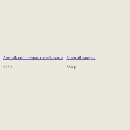
Английский завтрак с колбасками
Зеленый завтрак
935
р.
850
р.