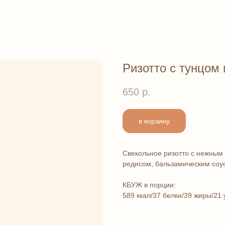
Ризотто с тунцом 
650
р.
в корзину
Свекольное ризотто с нежным 
редисом, бальзамическим соу
КБУЖ в порции:
589 ккал/37 белки/39 жиры/21