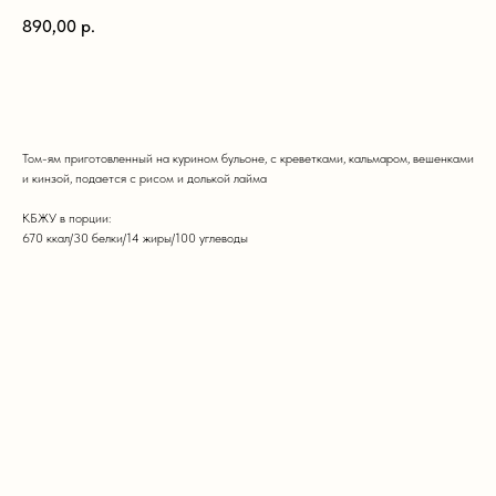
890,00
р.
в корзину
Том-ям приготовленный на курином бульоне, с креветками, кальмаром, вешенками
и кинзой, подается с рисом и долькой лайма
КБЖУ в порции:
670 ккал/30 белки/14 жиры/100 углеводы