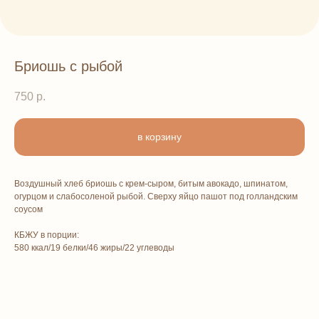
Бриошь с рыбой
750
р.
в корзину
Воздушный хлеб бриошь с крем-сыром, битым авокадо, шпинатом,
огурцом и слабосоленой рыбой. Сверху яйцо пашот под голландским
соусом
КБЖУ в порции:
580 ккал/19 белки/46 жиры/22 углеводы