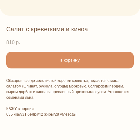
Салат с креветками и киноа
810
р.
в корзину
Обжаренные до золотистой корочки креветки, подается с микс-
салатом (шпинат, руккола, огурцы) морковью, болгарским перцем,
сыром дорблю и киноа запревленный ореховым соусом. Украшается
семенами льна
КБЖУ в порции:
635 ккал/31 белки/42 жиры/28 углеводы