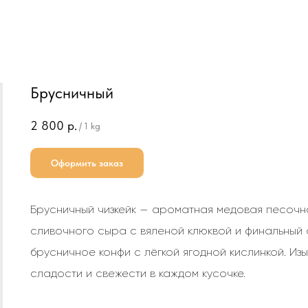
Брусничный
2 800
р.
/
1 kg
Оформить заказ
Брусничный чизкейк — ароматная медовая песочна
сливочного сыра с вяленой клюквой и финальный
брусничное конфи с лёгкой ягодной кислинкой. Из
сладости и свежести в каждом кусочке.